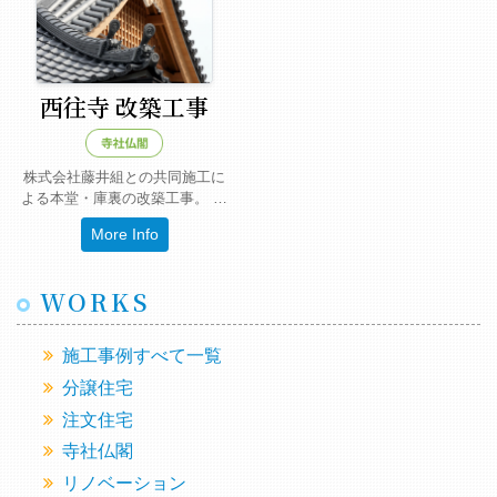
西往寺 改築工事
株式会社藤井組との共同施工に
よる本堂・庫裏の改築工事。 …
More Info
WORKS
施工事例すべて一覧
分譲住宅
注文住宅
寺社仏閣
リノベーション