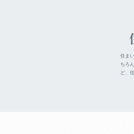
住ま
ちろ
ど、